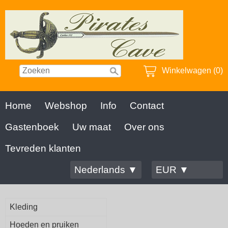
Winkelwagen (0)
Home
Webshop
Info
Contact
Gastenboek
Uw maat
Over ons
Tevreden klanten
Nederlands ▼
EUR ▼
Kleding
Hoeden en pruiken