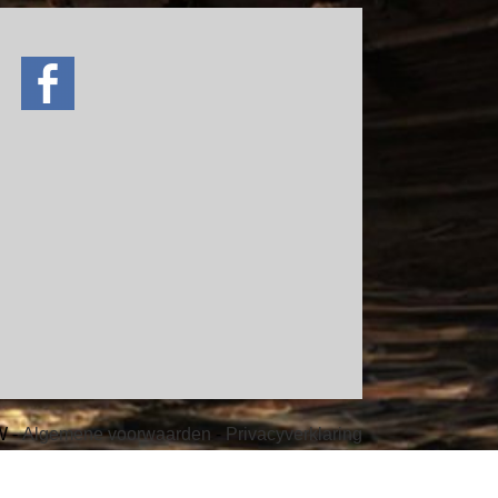
ve
W -
Algemene voorwaarden
-
Privacyverklaring