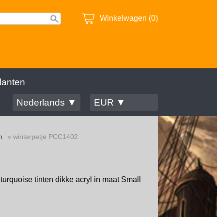
Winkelwagen (0)
lanten
Nederlands ▼
EUR ▼
n
» winterpetje PCC1402
urquoise tinten dikke acryl in maat Small