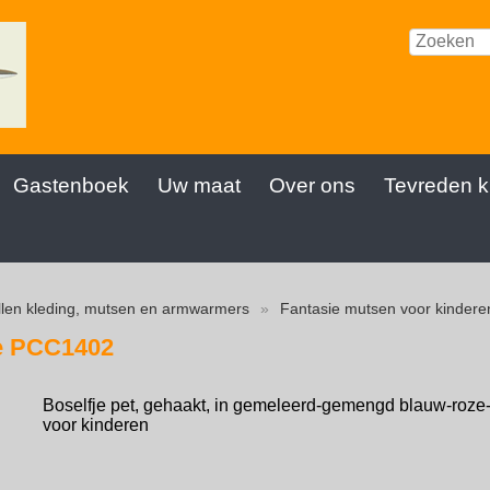
Gastenboek
Uw maat
Over ons
Tevreden k
len kleding, mutsen en armwarmers
»
Fantasie mutsen voor kindere
je PCC1402
Boselfje pet, gehaakt, in gemeleerd-gemengd blauw-roze-t
voor kinderen