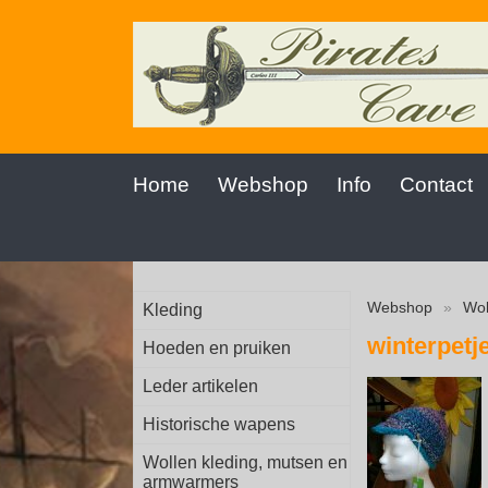
Home
Webshop
Info
Contact
Webshop
»
Wol
Kleding
winterpet
Hoeden en pruiken
Leder artikelen
Historische wapens
Wollen kleding, mutsen en
armwarmers