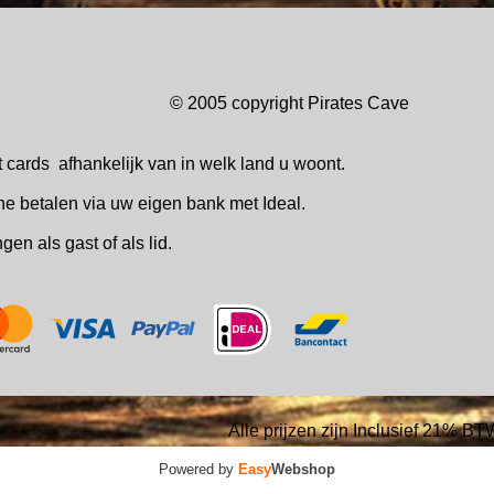
© 2005 copyright Pirates Ca
t cards
afhankelijk van in welk
land u woont.
ne betalen via uw eigen bank met Ideal.
ingen
als gast of als lid.
Alle prijzen zijn Inclusief 21% BT
Powered by
Easy
Webshop