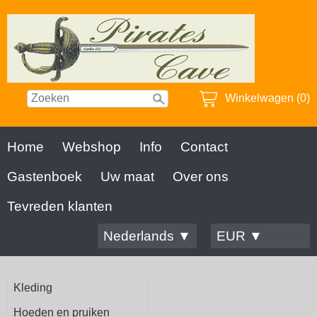
Winkelwagen (0)
Home
Webshop
Info
Contact
Gastenboek
Uw maat
Over ons
Tevreden klanten
Nederlands ▼
EUR ▼
Kleding
Hoeden en pruiken