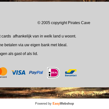
© 2005 copyright Pirates Ca
t cards
afhankelijk van in welk
land u woont.
ne betalen via uw eigen bank met Ideal.
ingen
als gast of als lid.
Alle prijzen zijn Inclusief 21% BT
Powered by
Easy
Webshop