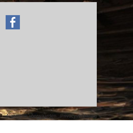
ve
W -
Algemene voorwaarden
-
Privacyverklaring