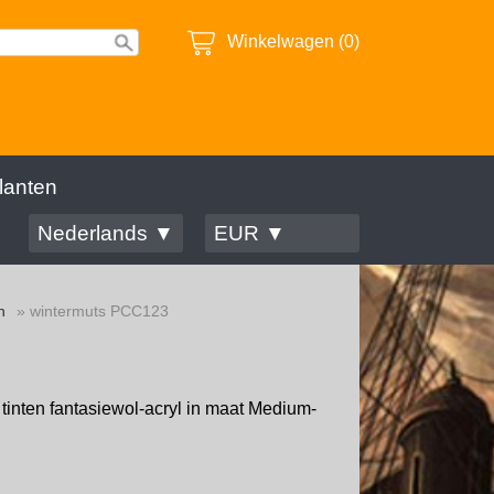
Winkelwagen (0)
lanten
Nederlands ▼
EUR ▼
n
» wintermuts PCC123
tinten fantasiewol-acryl in maat Medium-