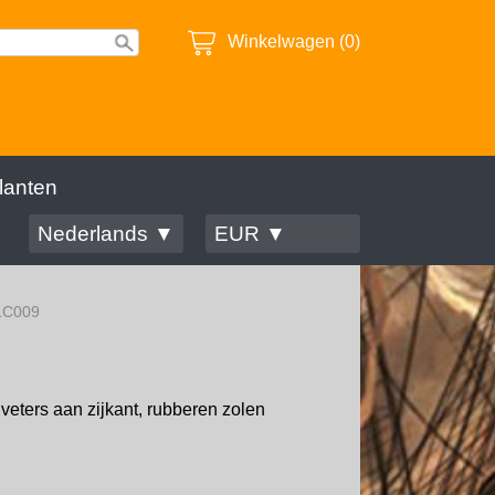
Winkelwagen (0)
lanten
Nederlands ▼
EUR ▼
LC009
eters aan zijkant, rubberen zolen