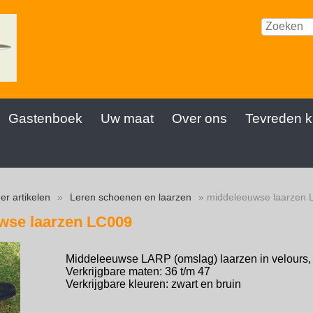
Gastenboek
Uw maat
Over ons
Tevreden k
er artikelen
»
Leren schoenen en laarzen
» middeleeuwse laarzen 
wse laarzen LC009
Middeleeuwse LARP (omslag) laarzen in velours, v
Verkrijgbare maten: 36 t/m 47
Verkrijgbare kleuren: zwart en bruin