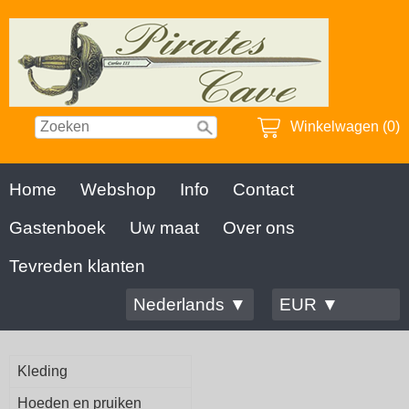
Winkelwagen (0)
Home
Webshop
Info
Contact
Gastenboek
Uw maat
Over ons
Tevreden klanten
Nederlands ▼
EUR ▼
Kleding
Hoeden en pruiken