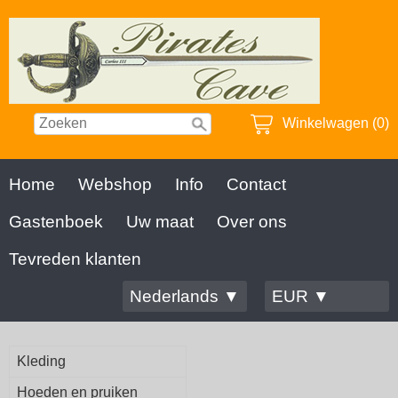
Winkelwagen (0)
Home
Webshop
Info
Contact
Gastenboek
Uw maat
Over ons
Tevreden klanten
Nederlands ▼
EUR ▼
Kleding
Hoeden en pruiken