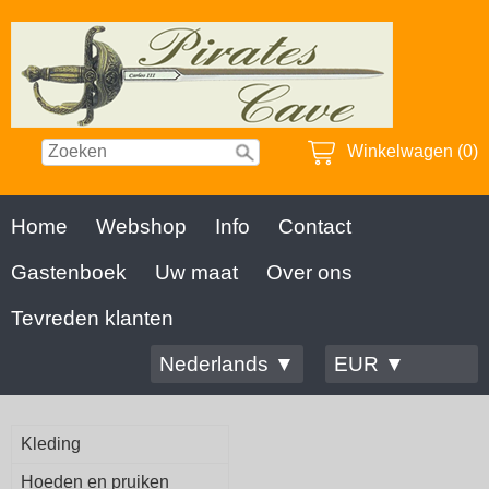
Winkelwagen (0)
Home
Webshop
Info
Contact
Gastenboek
Uw maat
Over ons
Tevreden klanten
Nederlands ▼
EUR ▼
Kleding
Hoeden en pruiken