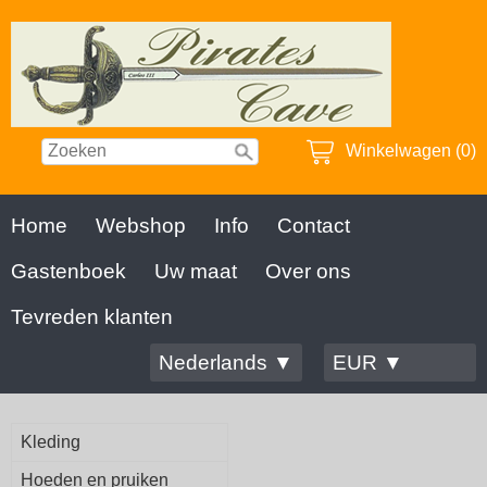
Winkelwagen (0)
Home
Webshop
Info
Contact
Gastenboek
Uw maat
Over ons
Tevreden klanten
Nederlands ▼
EUR ▼
Kleding
Hoeden en pruiken