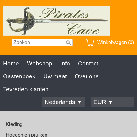
Winkelwagen (0)
Home
Webshop
Info
Contact
Gastenboek
Uw maat
Over ons
Tevreden klanten
Nederlands ▼
EUR ▼
Kleding
Hoeden en pruiken