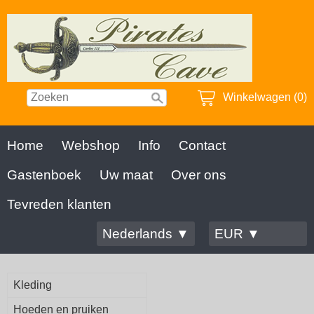
Winkelwagen (0)
Home
Webshop
Info
Contact
Gastenboek
Uw maat
Over ons
Tevreden klanten
Nederlands ▼
EUR ▼
Kleding
Hoeden en pruiken