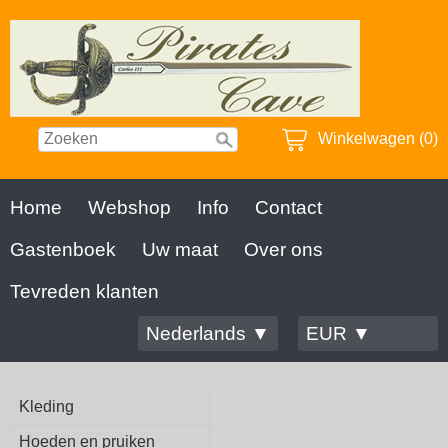
Winkelwagen (0)
Home
Webshop
Info
Contact
Gastenboek
Uw maat
Over ons
Tevreden klanten
Nederlands ▼
EUR ▼
Kleding
Hoeden en pruiken