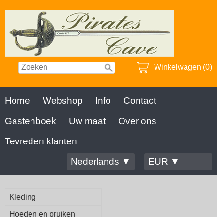
Winkelwagen (0)
Home
Webshop
Info
Contact
Gastenboek
Uw maat
Over ons
Tevreden klanten
Nederlands ▼
EUR ▼
Kleding
Hoeden en pruiken