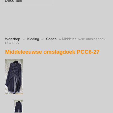
Decoratie
Webshop
»
Kleding
»
Capes
» Middeleeuwse omslagdoek
PCC6-27
Middeleeuwse omslagdoek PCC6-27