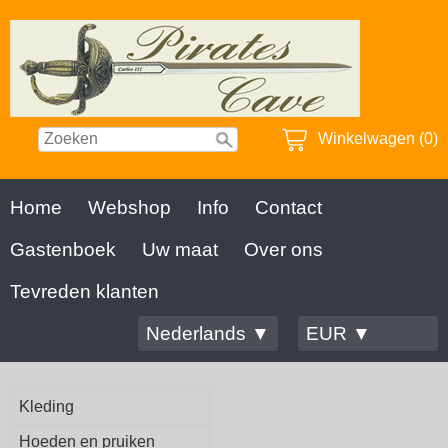
Winkelwagen (0)
Home
Webshop
Info
Contact
Gastenboek
Uw maat
Over ons
Tevreden klanten
Nederlands ▼
EUR ▼
Kleding
Hoeden en pruiken