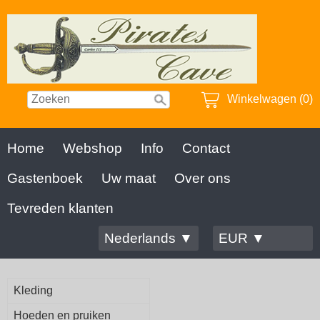
Winkelwagen (0)
Home
Webshop
Info
Contact
Gastenboek
Uw maat
Over ons
Tevreden klanten
Nederlands ▼
EUR ▼
Kleding
Hoeden en pruiken