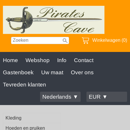
Winkelwagen (0)
Home
Webshop
Info
Contact
Gastenboek
Uw maat
Over ons
Tevreden klanten
Nederlands ▼
EUR ▼
Kleding
Hoeden en pruiken