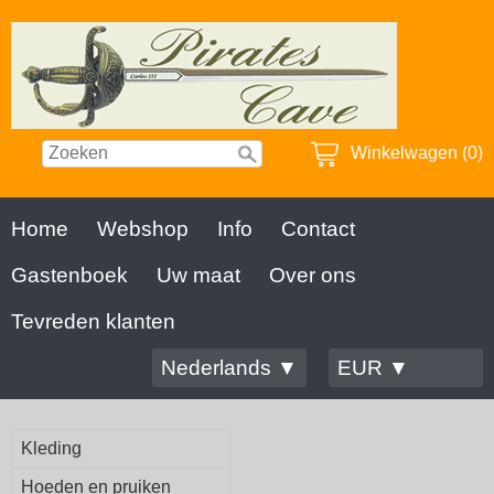
Winkelwagen (0)
Home
Webshop
Info
Contact
Gastenboek
Uw maat
Over ons
Tevreden klanten
Nederlands ▼
EUR ▼
Kleding
Hoeden en pruiken