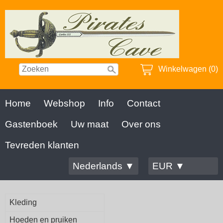
Winkelwagen (0)
Home
Webshop
Info
Contact
Gastenboek
Uw maat
Over ons
Tevreden klanten
Nederlands ▼
EUR ▼
Kleding
Hoeden en pruiken