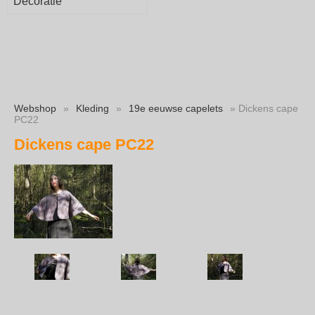
Decoratie
Webshop
»
Kleding
»
19e eeuwse capelets
» Dickens cape
PC22
Dickens cape PC22