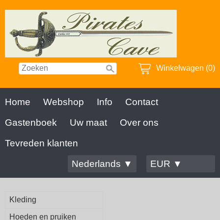
Winkelwagen (0)
Home
Webshop
Info
Contact
Gastenboek
Uw maat
Over ons
Tevreden klanten
Nederlands ▼
EUR ▼
Kleding
Hoeden en pruiken