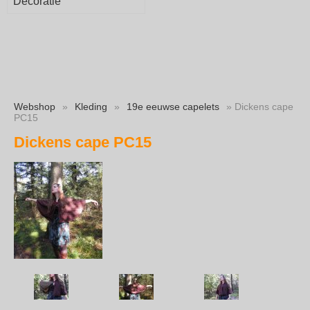
Decoratie
Webshop
»
Kleding
»
19e eeuwse capelets
» Dickens cape
PC15
Dickens cape PC15